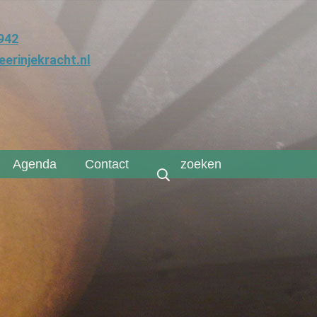
942
erinjekracht.nl
Agenda
Contact
zoeken