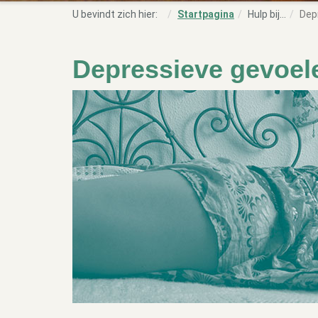
U bevindt zich hier:
Startpagina
Hulp bij...
Dep
Depressieve gevoel