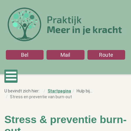
Bel
Mail
Route
U bevindt zich hier:
Startpagina
Hulp bij...
Stress en preventie van burn-out
Stress & preventie burn-
out